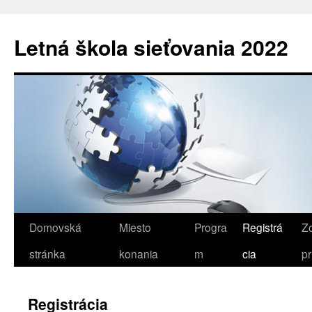
Letná škola sieťovania 2022
Preskočiť
Domovská
Miesto
Progra
Registrá
Z
na
stránka
konania
m
cia
pr
obsah
Registrácia