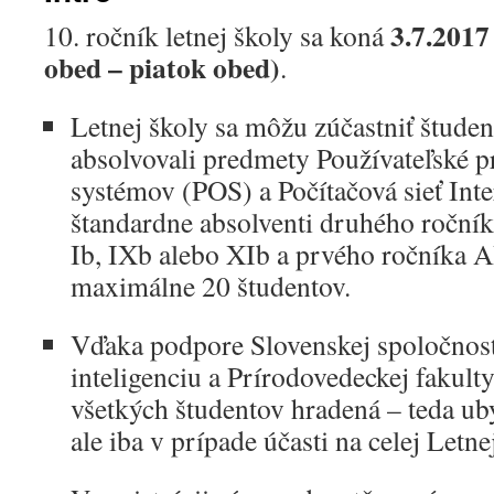
3.7.2017
10. ročník letnej školy sa koná
obed – piatok obed)
.
Letnej školy sa môžu zúčastniť študen
absolvovali predmety Používateľské p
systémov (POS) a Počítačová sieť Inte
štandardne absolventi druhého ročník
Ib, IXb alebo XIb a prvého ročníka A
maximálne 20 študentov.
Vďaka podpore Slovenskej spoločnost
inteligenciu a Prírodovedeckej fakult
všetkých študentov hradená – teda uby
ale iba v prípade účasti na celej Letne