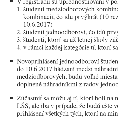
V registrácii sú uprednostňovaní v po
študenti medziodborových kombinác
kombinácií, čo idú prvýkrát (10 r
10.6.2017)
študenti jednoodboroví, čo idú prv
študenti, ktorí sa už letnej školy zúč
v rámci každej kategórie tí, ktorí sa
Novoprihlásení jednoodboroví študen
do 10.6.2017 hádzaní medzi náhradní
medziodborových, budú voľné miesta
doplnené náhradníkmi z radov jedno
Zúčastniť sa môžu aj tí, ktorí boli na
LŠS, ale iba v prípade, že budú ešte 
prihlásení všetkých tých, ktorí na mi