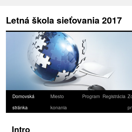
Letná škola sieťovania 2017
Domovská
Miesto
Program
Registrácia
Z
Preskočiť
stránka
konania
pr
na
obsah
Intro