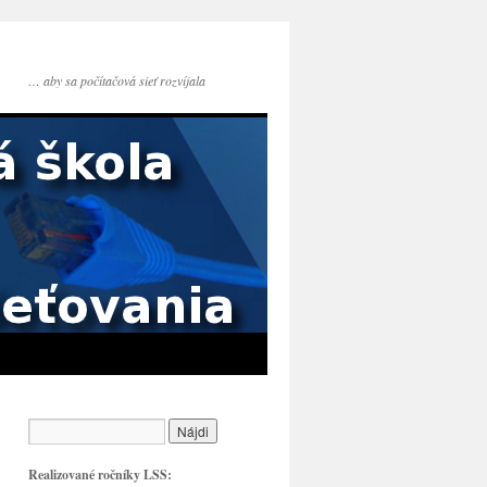
… aby sa počítačová sieť rozvíjala
Realizované ročníky LSS: