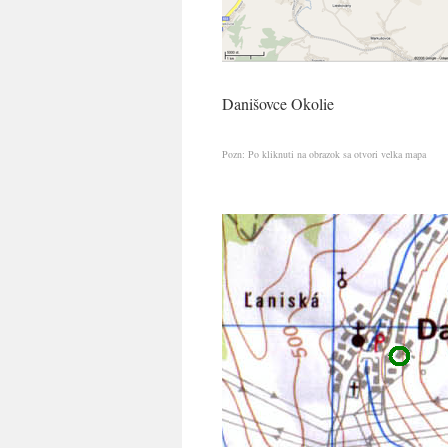
Danišovce Okolie
Pozn: Po kliknuti na obrazok sa otvori velka mapa