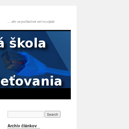
… aby sa počítačová sieť rozvíjala
Archív článkov