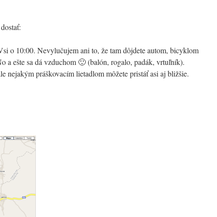
dostať:
si o 10:00. Nevylučujem ani to, že tam dôjdete autom, bicyklom
No a ešte sa dá vzduchom 🙂 (balón, rogalo, padák, vrtuľník).
ale nejakým práškovacím lietadlom môžete pristáť asi aj bližšie.